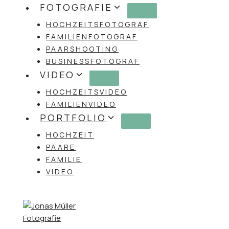
Zum
FOTOGRAFIE
Inhalt
HOCHZEITSFOTOGRAF
springen
FAMILIENFOTOGRAF
PAARSHOOTING
BUSINESSFOTOGRAF
VIDEO
HOCHZEITSVIDEO
FAMILIENVIDEO
PORTFOLIO
HOCHZEIT
PAARE
FAMILIE
VIDEO