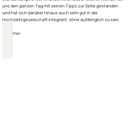
uns den ganzen Tag mit seinen Tipps zur Seite gestanden
und hat sich darüber hinaus auch sehr gut in die
Hochzeitsgesellschaft integriert, ohne aufdringlich zu sein.
5 Sterne!
Absolute
Herzensempfehlung!
Suchst du einen unzuverlässigen,
langweiligen, ständig schlecht gelaunten
Fotografen? Dann würde ich NICHT zu