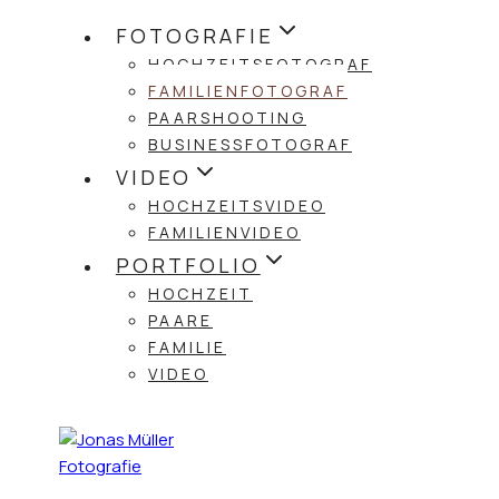
Zum
FOTOGRAFIE
Inhalt
HOCHZEITSFOTOGRAF
springen
FAMILIENFOTOGRAF
PAARSHOOTING
BUSINESSFOTOGRAF
VIDEO
HOCHZEITSVIDEO
FAMILIENVIDEO
PORTFOLIO
HOCHZEIT
PAARE
FAMILIE
VIDEO