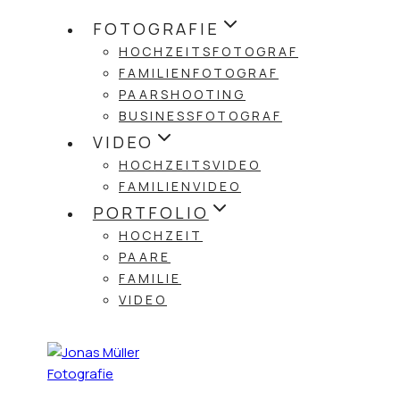
Zum
FOTOGRAFIE
Inhalt
HOCHZEITSFOTOGRAF
springen
FAMILIENFOTOGRAF
PAARSHOOTING
BUSINESSFOTOGRAF
VIDEO
HOCHZEITSVIDEO
FAMILIENVIDEO
PORTFOLIO
HOCHZEIT
PAARE
FAMILIE
VIDEO